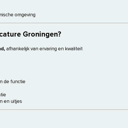
hnische omgeving
acature Groningen?
nd,
afhankelijk van ervaring en kwaliteit
n de functie
tie
 en uitjes