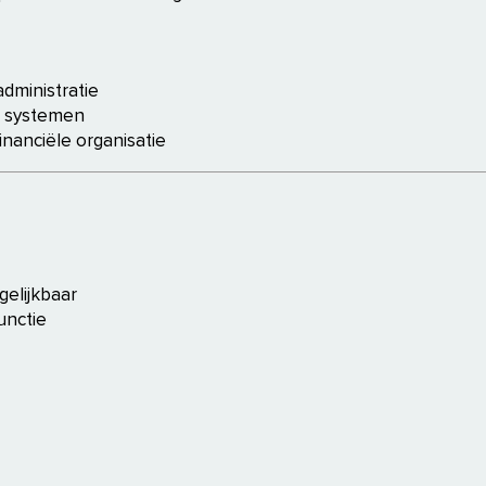
dministratie
n systemen
nanciële organisatie
gelijkbaar
unctie