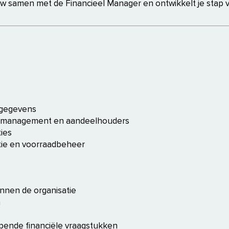
w samen met de Financieel Manager en ontwikkelt je stap vo
 gegevens
or management en aandeelhouders
ies
atie en voorraadbeheer
nnen de organisatie
n
pende financiële vraagstukken