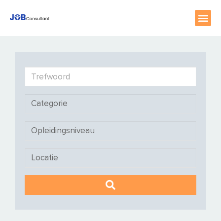
home
//
vacatures
Trefwoord