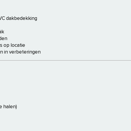
VC dakbedekking
ik
den
 op locatie
 in verbeteringen
e halen)