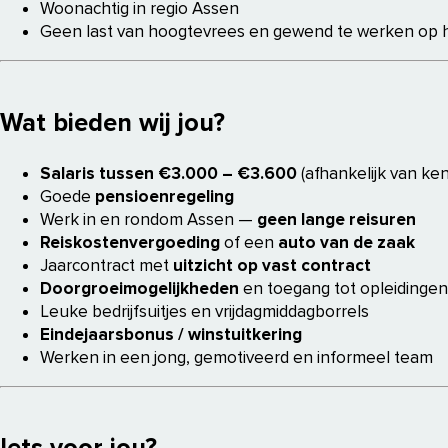
Woonachtig in regio Assen
Geen last van hoogtevrees en gewend te werken op 
Wat bieden wij jou?
Salaris tussen €3.000 – €3.600
(afhankelijk van ken
Goede
pensioenregeling
Werk in en rondom Assen —
geen lange reisuren
Reiskostenvergoeding
of een
auto van de zaak
Jaarcontract met
uitzicht op vast contract
Doorgroeimogelijkheden
en toegang tot opleidinge
Leuke bedrijfsuitjes en vrijdagmiddagborrels
Eindejaarsbonus / winstuitkering
Werken in een jong, gemotiveerd en informeel team