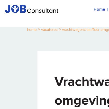
Home
home
//
vacatures
//
vrachtwagenchauffeur omge
Vrachtw
omgevin